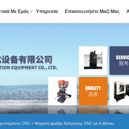
ετικά Με Εμάς
Υπηρεσία
Επικοινωνήστε Μαζί Μας
τρυπήματος CNC
> Μηχανή φρέζας διάτρησης CNC με 4 άξονες