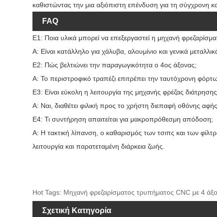
καθιστώντας την μια αξιόπιστη επένδυση για τη σύγχρονη κ
FAQ
Ε1: Ποια υλικά μπορεί να επεξεργαστεί η μηχανή φρεζαρίσμ
Α: Είναι κατάλληλο για χάλυβα, αλουμίνιο και γενικά μεταλ
Ε2: Πώς βελτιώνει την παραγωγικότητα ο 4ος άξονας;
Α: Το περιστροφικό τραπέζι επιτρέπει την ταυτόχρονη φόρτ
Ε3: Είναι εύκολη η λειτουργία της μηχανής φρέζας διάτρηση
Α: Ναι, διαθέτει φιλική προς το χρήστη διεπαφή οθόνης αφ
Ε4: Τι συντήρηση απαιτείται για μακροπρόθεσμη απόδοση;
Α: Η τακτική λίπανση, ο καθαρισμός των τσιπς και των φίλτ
λειτουργία και παρατεταμένη διάρκεια ζωής.
Hot Tags: Μηχανή φρεζαρίσματος τρυπήματος CNC με 4 άξον
Σχετική Κατηγορία