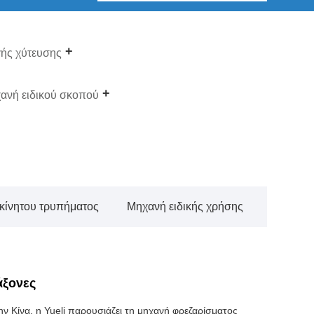
ής χύτευσης
ανή ειδικού σκοπού
κίνητου τρυπήματος
Μηχανή ειδικής χρήσης
άξονες
 Κίνα, η Yueli παρουσιάζει τη μηχανή φρεζαρίσματος