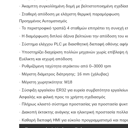
· Άκαμπτη συγκολλημένη δομή με βελτιστοποιημένη σχεδία
· Σταθερή απόδοση με ελάχιστη θερμική παραμόρφωση
Προηγμένος Αυτοματισμός
· Το περιστροφικό τραπέζι 4 σταθμών επιτρέπει τη συνεχή ε
· Η διαμόρφωση διπλού άξονα βελτιώνει την απόδοση του 
· Σύστημα ελέγχου PLC με διαισθητική διεπαφή οθόνης αφή
· Υποστηρίζει διαχείριση πολλών μηχανών χωρίς επίβλεψη ή 
Ευέλικτη και ισχυρή απόδοση
· Ρυθμιζόμενη ταχύτητα ατράκτου από 0–3000 rpm
· Μέγιστη διάμετρος διάτρησης: 16 mm (χάλυβας)
· Μέγιστη χωρητικότητα: M18
· Σύσφιξη εργαλείου ER32 για ευρεία συμβατότητα εργαλείω
Ασφαλής και φιλική προς το χρήστη σχεδιασμός
· Πλήρως κλειστό σύστημα προστασίας για προστασία ψυκτι
· Διακοπή έκτακτης ανάγκης και ηλεκτρική προστασία πολ
· Καθαρή διεπαφή HMI για εύκολο προγραμματισμό και πα