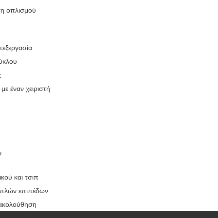
ση οπλισμού
πεξεργασία
κύκλου
ς
με έναν χειριστή
ν
κού και τσιπ
λαπλών επιπέδων
ρακολούθηση