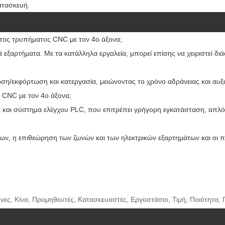
ατασκευή.
ατος τρυπήματος CNC με τον 4ο άξονα;
λικά εξαρτήματα. Με τα κατάλληλα εργαλεία, μπορεί επίσης να χειριστεί
ωση/εκφόρτωση και κατεργασία, μειώνοντας το χρόνο αδράνειας και αυ
ς CNC με τον 4ο άξονα;
ής και σύστημα ελέγχου PLC, που επιτρέπει γρήγορη εγκατάσταση, απλό
ρων, η επιθεώρηση των ζωνών και των ηλεκτρικών εξαρτημάτων και οι π
ες, Κίνα, Προμηθευτές, Κατασκευαστές, Εργοστάσιο, Τιμή, Ποιότητα