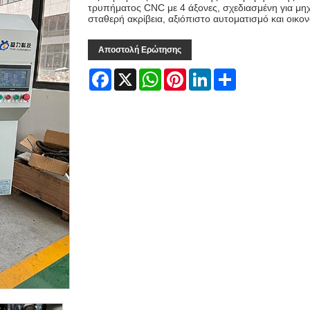
τρυπήματος CNC με 4 άξονες, σχεδιασμένη για μ
σταθερή ακρίβεια, αξιόπιστο αυτοματισμό και οι
Αποστολή Ερώτησης
Facebook
X
WhatsApp
Pinterest
LinkedIn
Share