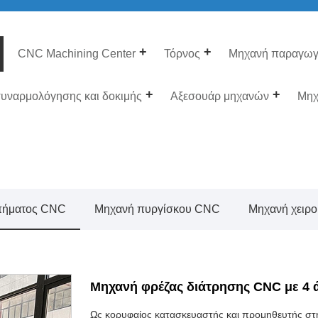
CNC Machining Center
Τόρνος
Μηχανή παραγωγ
υναρμολόγησης και δοκιμής
Αξεσουάρ μηχανών
Μηχ
πήματος CNC
Μηχανή πυργίσκου CNC
Μηχανή χειρο
Μηχανή φρέζας διάτρησης CNC με 4 
Ως κορυφαίος κατασκευαστής και προμηθευτής στην