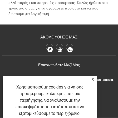
αλλά παρέχει και υπηρεσίες προσφοράς. Καλώς ήρθατε στο
εργοστάσιό μας για να αγοράσετε προϊόντα και να σας
δώσουμε μια λογική τιμή.
ΑΚΟΛΟΥΘΗΣΕ ΜΑΣ
Επικοινωνήστε Μαζί Μας
X
:No.1 Ximei Village Meilin Street Nan'an Quanzhou City, Fujian επαρχία,
Κίνα.
Χρησιμοποιούμε cookies για να σας
προσφέρουμε καλύτερη εμπειρία
+86-13600768411
Τηλ:
περιήγησης, να αναλύσουμε την
Nina.h@yueli-tech.com
:
επισκεψιμότητα του ιστότοπου και να
εξατομικεύσουμε το περιεχόμενο.