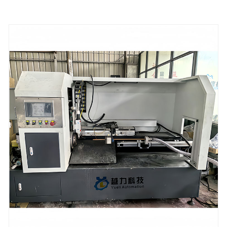
μηχανή στίλβωσης σωλήνων κάμψης και άλλου
εξοπλισμού στίλβωσης.