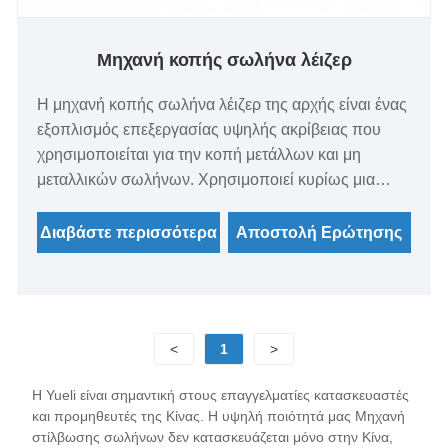
Μηχανή κοπής σωλήνα λέιζερ
Η μηχανή κοπής σωλήνα λέιζερ της αρχής είναι ένας
εξοπλισμός επεξεργασίας υψηλής ακρίβειας που
χρησιμοποιείται για την κοπή μετάλλων και μη
μεταλλικών σωλήνων. Χρησιμοποιεί κυρίως μια
δέσμη λέιζερ υψηλής ενέργειας για να ακτινοβολήσει
την επιφάνεια του σωλήνα και η υψηλή θερμότητα
Διαβάστε περισσότερα
Αποστολή Ερώτησης
του λέιζερ αναγκάζει τον σωλήνα να λιώσει ή να
εξατμίζεται μειών, επιτυγχάνοντας έτσι τον σκοπό
της κοπής.
<
1
>
Η Yueli είναι σημαντική στους επαγγελματίες κατασκευαστές
και προμηθευτές της Κίνας. Η υψηλή ποιότητά μας Μηχανή
στίλβωσης σωλήνων δεν κατασκευάζεται μόνο στην Κίνα,