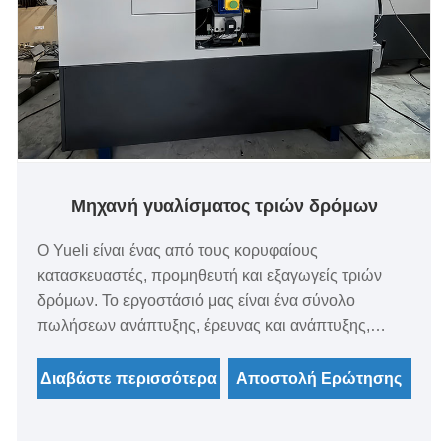
Μηχανή γυαλίσματος τριών δρόμων
Ο Yueli είναι ένας από τους κορυφαίους
κατασκευαστές, προμηθευτή και εξαγωγείς τριών
δρόμων. Το εργοστάσιό μας είναι ένα σύνολο
πωλήσεων ανάπτυξης, έρευνας και ανάπτυξης,
υπηρεσία αγοράς ως μία από τις επιχειρήσεις
υψηλής τεχνολογίας. Ειδικεύοντας στην παραγωγή
Διαβάστε περισσότερα
Αποστολή Ερώτησης
μηχανής στλαστησμάτων τετραγωνικών σωλήνων,
μηχανή στρογγυλού σωλήνα στρογγυλής σωλήνας,