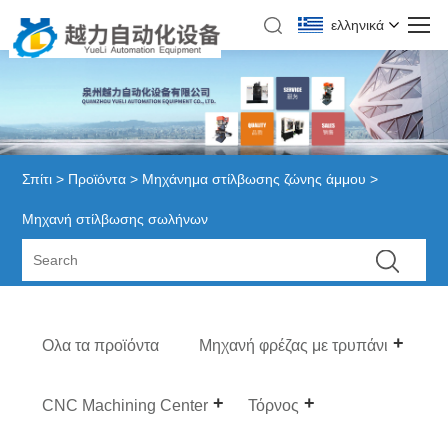
ελληνικά
Σπίτι
>
Προϊόντα
>
Μηχάνημα στίλβωσης ζώνης άμμου
>
Μηχανή στίλβωσης σωλήνων
Ολα τα προϊόντα
Μηχανή φρέζας με τρυπάνι
CNC Machining Center
Τόρνος