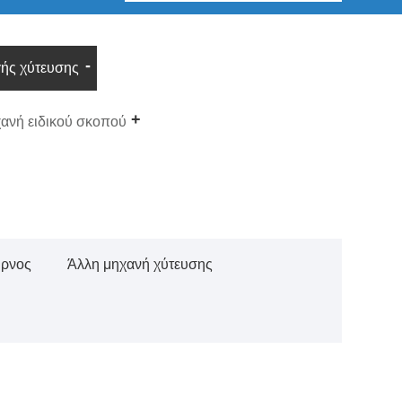
ής χύτευσης
ανή ειδικού σκοπού
ύρνος
Άλλη μηχανή χύτευσης