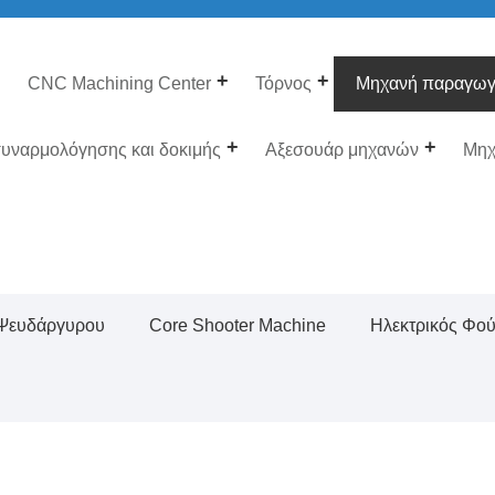
CNC Machining Center
Τόρνος
Μηχανή παραγωγ
υναρμολόγησης και δοκιμής
Αξεσουάρ μηχανών
Μηχ
 Ψευδάργυρου
Core Shooter Machine
Ηλεκτρικός Φο