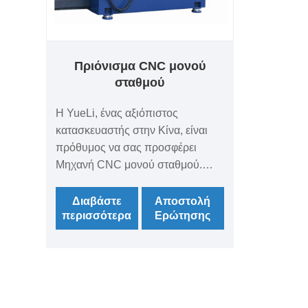
Πριόνισμα CNC μονού
σταθμού
Η YueLi, ένας αξιόπιστος
κατασκευαστής στην Κίνα, είναι
πρόθυμος να σας προσφέρει
Μηχανή CNC μονού σταθμού.
Υποσχόμαστε να σας παρέχουμε
την καλύτερη υποστήριξη μετά την
Διαβάστε
Αποστολή
περισσότερα
Ερώτησης
πώληση και έγκαιρη παράδοση.