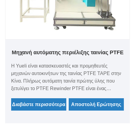
Μηχανή αυτόματης περιέλιξης ταινίας PTFE
Η Yueli είναι κατασκευαστές και προμηθευτές
μηχανών αυτοκινήτων της ταινίας PTFE TAPE στην
Κίνα. Πλήρως αυτόματη ταινία πρώτης ύλης που
ξετυλίγει το PTFE Rewinder PTFE είναι ένας
αποτελεσματικός και βολικός εξοπλισμός
εκκαθάρισης πρώτων υλών. Αυτός ο εξοπλισμός
Διαβάστε περισσότερα
Αποστολή Ερώτησης
χρησιμοποιεί προηγμένο υλικό
πολυτετραφθοροαιθυλένιο (PTFE), το οποίο έχει
εξαιρετική αντοχή σε υψηλή θερμοκρασία, αντοχή
στη διάβρωση και αντίσταση στη φθορά. Μπορεί να