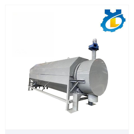
χρησιμοποιηθεί ευρέως στη σφράγιση των
σωλήνων, στη στερέωση σπειρώματος και σε άλλα
πεδία σε χημικά, φαρμακευτικά, τρόφιμα,
ηλεκτρονικά και άλλες βιομηχανίες. .