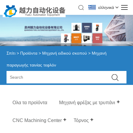
ελληνικά
Σπίτι
>
Προϊόντα
>
Μηχανή ειδικού σκοπού
> Μηχανή
παραγωγής ταινίας τεφλόν
Ολα τα προϊόντα
Μηχανή φρέζας με τρυπάνι
CNC Machining Center
Τόρνος