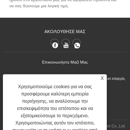
να σας δώσουμε μια λογική τιμή.
ΑΚΟΛΟΥΘΗΣΕ ΜΑΣ
Επικοινωνήστε Μαζί Μας
X
:No.1 Ximei Village Meilin Street Nan'an Quanzhou City, Fujian επαρχία,
Κίνα.
Χρησιμοποιούμε cookies για να σας
προσφέρουμε καλύτερη εμπειρία
+86-13600768411
Τηλ:
περιήγησης, να αναλύσουμε την
Nina.h@yueli-tech.com
:
επισκεψιμότητα του ιστότοπου και να
εξατομικεύσουμε το περιεχόμενο.
Χρησιμοποιώντας αυτόν τον ιστότοπο,
Copyright @ 2023 Quanzhou Yueli Automation Equipment Co.,Ltd.