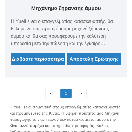
Μηχάνημα ξήρανσης άμμου
Η Yueli είναι ο επαγγελματίας κατασκευαστής, θα
θέλαμε να σας προσφέρουμε μηχανή ξήρανσης
άμμου και θα σας προσφέρουμε την καλύτερη
υπηρεσία μετά την πώληση και την έγκαιρη
παράδοση. Γενικά χρησιμοποιούνται στη χημική
βιομηχανία, το ανθρακωρυχείο, τα σιτηρά, την
Διαβάστε περισσότερα
Αποστολή Ερώτησης
κατασκευή εργοστασίων, την εκτύπωση και τη βαφή,
το κλωστοϋφαντουργικό προϊόν, τα λινά και άλλες
βιομηχανίες. Η έμφαση εδώ είναι στο στεγνωτήριο
που χρησιμοποιείται στο ξενοδοχείο σεντόνια και
<
1
>
εκτύπωση και βαφή βιομηχανιών, η οποία ανήκει σε
ένα είδος βιομηχανικού εξοπλισμού πλύσης. Οι
Η Yueli είναι σημαντική στους επαγγελματίες κατασκευαστές
ξηραντές μπορούν να χωριστούν σε: στεγνωτήρες
και προμηθευτές της Κίνας. Η υψηλή ποιότητά μας Μηχανή
ατμού, ηλεκτρικούς στεγνωτήρες θέρμανσης,
παραγωγής ταινίας τεφλόν δεν κατασκευάζεται μόνο στην
στεγνωτήρια εξατμιστήρων
Κίνα, αλλά παρέχει και υπηρεσίες προσφοράς. Καλώς
ήρθατε στο εργοστάσιό μας για να αγοράσετε προϊόντα και