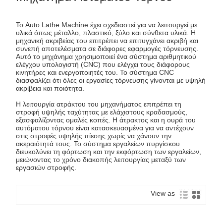
Το Auto Lathe Machine έχει σχεδιαστεί για να λειτουργεί με
υλικά όπως μέταλλο, πλαστικό, ξύλο και σύνθετα υλικά. Η
μηχανική ακριβείας του επιτρέπει να επιτυγχάνει ακριβή και
συνεπή αποτελέσματα σε διάφορες εφαρμογές τόρνευσης.
Αυτό το μηχάνημα χρησιμοποιεί ένα σύστημα αριθμητικού
ελέγχου υπολογιστή (CNC) που ελέγχει τους διάφορους
κινητήρες και ενεργοποιητές του. Το σύστημα CNC
διασφαλίζει ότι όλες οι εργασίες τόρνευσης γίνονται με υψηλή
ακρίβεια και ποιότητα.
Η λειτουργία ατράκτου του μηχανήματος επιτρέπει τη
στροφή υψηλής ταχύτητας με ελάχιστους κραδασμούς,
εξασφαλίζοντας ομαλές κοπές. Η άτρακτος και η ουρά του
αυτόματου τόρνου είναι κατασκευασμένα για να αντέχουν
στις στροφές υψηλής πίεσης χωρίς να χάνουν την
ακεραιότητά τους. Το σύστημα εργαλείων πυργίσκου
διευκολύνει τη φόρτωση και την εκφόρτωση των εργαλείων,
μειώνοντας το χρόνο διακοπής λειτουργίας μεταξύ των
εργασιών στροφής.
View as