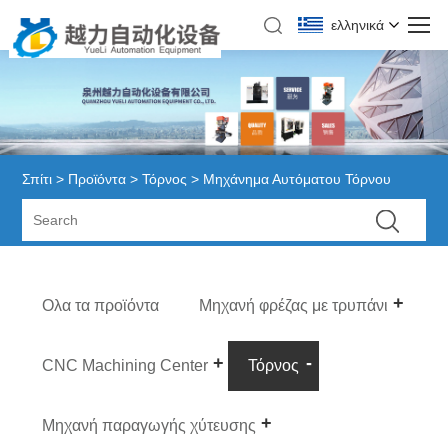
ελληνικά
Σπίτι
>
Προϊόντα
>
Τόρνος
> Μηχάνημα Αυτόματου Τόρνου
Ολα τα προϊόντα
Μηχανή φρέζας με τρυπάνι
CNC Machining Center
Τόρνος
Μηχανή παραγωγής χύτευσης