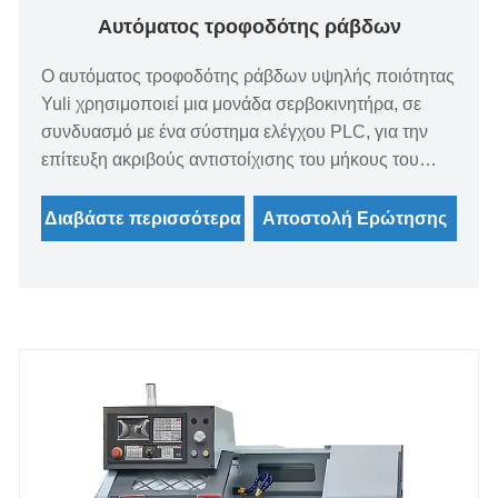
Αυτόματος τροφοδότης ράβδων
Ο αυτόματος τροφοδότης ράβδων υψηλής ποιότητας
Yuli χρησιμοποιεί μια μονάδα σερβοκινητήρα, σε
συνδυασμό με ένα σύστημα ελέγχου PLC, για την
επίτευξη ακριβούς αντιστοίχισης του μήκους του
αποθέματος της ράβδου και της ταχύτητας
τροφοδοσίας. Είναι συμβατό με τόρνους CNC,
Διαβάστε περισσότερα
Αποστολή Ερώτησης
τόρνους ελβετικού τύπου και άλλες μονάδες
μηχανουργικής κατεργασίας, εξαλείφοντας τα
σφάλματα τοποθέτησης και τις διακοπές παραγωγής
που προκαλούνται από χειροκίνητη επέμβαση.
Υποστηρίζει 24ωρη συνεχή αυτοματοποιημένη
παραγωγή.