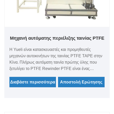
Μηχανή αυτόματης περιέλιξης ταινίας PTFE
Η Yueli είναι κατασκευαστές και προμηθευτές
μηχανών αυτοκινήτων της ταινίας PTFE TAPE στην
Κίνα. Πλήρως αυτόματη ταινία πρώτης ύλης που
ξετυλίγει το PTFE Rewinder PTFE είναι ένας
αποτελεσματικός και βολικός εξοπλισμός
εκκαθάρισης πρώτων υλών. Αυτός ο εξοπλισμός
Διαβάστε περισσότερα
Αποστολή Ερώτησης
χρησιμοποιεί προηγμένο υλικό
πολυτετραφθοροαιθυλένιο (PTFE), το οποίο έχει
εξαιρετική αντοχή σε υψηλή θερμοκρασία, αντοχή
στη διάβρωση και αντίσταση στη φθορά. Μπορεί να
χρησιμοποιηθεί ευρέως στη σφράγιση των