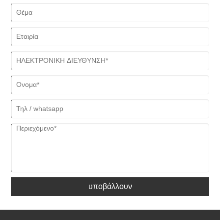
Η Quanzhou Yueli Automation Equipment Co., Ltd είναι μια
επιχείρηση παραγωγής που είναι μια καλή επιλογή για εσάς. Είμαστε
ο επαγγελματικός προμηθευτής μηχανημάτων επεξεργασίας ειδών
υγιεινής. Μπορείτε να επικοινωνήσετε μαζί μας μέσω email
nina.h@yueli-tech.com.
υποβάλλουν