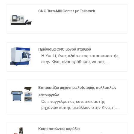
θα αγοράσετε 650L-25A Automatic Cold
Box Core Shooting Machine από το
CNC Turn-Mill Center με Tailstock
εργοστάσιό μας και η YueLi θα σας
προσφέρει την καλύτερη εξυπηρέτηση
μετά την πώληση και έγκαιρη παράδοση.
Πριόνισμα CNC μονού σταθμού
Η YueLi, ένας αξιόπιστος κατασκευαστής
στην Κίνα, είναι πρόθυμος να σας
προσφέρει Μηχανή CNC μονού σταθμού.
Υποσχόμαστε να σας παρέχουμε την
καλύτερη υποστήριξη μετά την πώληση
και έγκαιρη παράδοση.
Επιτραπέζιο μηχάνημα λοξοτομής πολλαπλών
λειτουργιών
Ως επαγγελματίας κατασκευαστής
μηχανών κοπής μετάλλων στην Κίνα, η
Yueli θα ήθελε να σας παρέχει υψηλής
ποιότητας Επιτραπέζια Πολυλειτουργική
Μηχανή Λοτότμησης, η οποία έχει
Κουτί πατώντας καρύδια
αναπτυχθεί για σενάρια επεξεργασίας