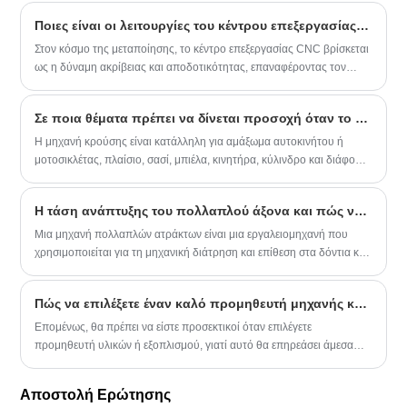
μηχανήματα χρησιμοποιούνται ευρέως σε βιομηχανίες όπως η
Ποιες είναι οι λειτουργίες του κέντρου επεξεργασίας CNC;
αυτοκινητοβιομηχανία, η αεροδιαστημική και η ηλεκτρονική λόγω της
ικανότητάς τους να παράγουν εξαρτήματα μεγάλου όγκου με
Στον κόσμο της μεταποίησης, το κέντρο επεξεργασίας CNC βρίσκεται
ελάχιστη ανθρώπινη παρέμβαση.
ως η δύναμη ακρίβειας και αποδοτικότητας, επαναφέροντας τον
τρόπο με τον οποίο παράγονται μέρη και εξαρτήματα σε διάφορες
βιομηχανίες. Χρησιμοποιώντας προηγμένες τεχνολογίες και
Σε ποια θέματα πρέπει να δίνεται προσοχή όταν το μηχάνημα βρύσης υποβάλλεται σε θερμική επεξεργασία;
καινοτόμες διαδικασίες, τα κέντρα κατεργασίας CNC προσφέρουν
ένα ευρύ φάσμα λειτουργιών που εξορθολογίζουν την παραγωγή,
Η μηχανή κρούσης είναι κατάλληλη για αμάξωμα αυτοκινήτου ή
ενισχύουν την ακρίβεια και αυξάνουν τα συνολικά πρότυπα
μοτοσικλέτας, πλαίσιο, σασί, μπιέλα, κινητήρα, κύλινδρο και διάφορα
ποιότητας.
μηχανικά μέρη, εργαλειομηχανές, προϊόντα υλικού, μεταλλικούς
σωλήνες, γρανάζια, σώματα αντλιών, βαλβίδες, συνδετήρες και
Η τάση ανάπτυξης του πολλαπλού άξονα και πώς να βελτιωθεί η απόδοση της παραγωγής;
αριθμούς εκτύπωσης, ονόματα, εμπορικό σήμα σχέδια κ.λπ. σε
διάφορα σκληρά πλαστικά προϊόντα.
Μια μηχανή πολλαπλών ατράκτων είναι μια εργαλειομηχανή που
χρησιμοποιείται για τη μηχανική διάτρηση και επίθεση στα δόντια και
αναφέρεται συχνά ως τρυπάνι πολλαπλών ατράκτων, πολλαπλών
ατράκτων ή πολλαπλών ατράκτων. Μια συνηθισμένη εργαλειομηχανή
Πώς να επιλέξετε έναν καλό προμηθευτή μηχανής κατασκευής βρύσης
πολλαπλών αξόνων μπορεί να επεξεργαστεί πολλές ή ακόμα και μια
ντουζίνα ή είκοσι τρύπες ή νήματα τη φορά.
Επομένως, θα πρέπει να είστε προσεκτικοί όταν επιλέγετε
προμηθευτή υλικών ή εξοπλισμού, γιατί αυτό θα επηρεάσει άμεσα
την παραγωγή και τις πωλήσεις της εταιρείας και θα έχει μεγάλο
αντίκτυπο στην εταιρεία. Επομένως, είναι πολύ σημαντικό να
Αποστολή Ερώτησης
επιλέξετε έναν εξαιρετικό προμηθευτή μηχανής παραγωγής βρύσης.