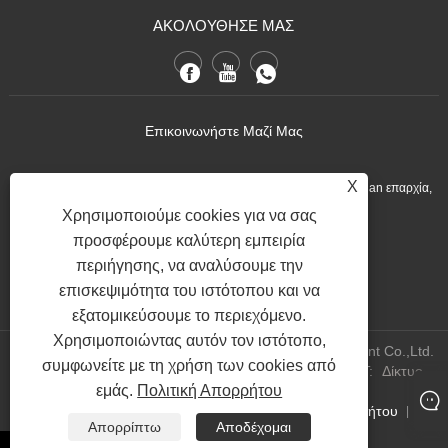
ΑΚΟΛΟΥΘΗΣΕ ΜΑΣ
Επικοινωνήστε Μαζί Μας
X
:No.1 Ximei Village Meilin Street Nan'an Quanzhou City, Fujian επαρχία,
Κίνα.
Χρησιμοποιούμε cookies για να σας
προσφέρουμε καλύτερη εμπειρία
+86-13600768411
Τηλ:
περιήγησης, να αναλύσουμε την
Nina.h@yueli-tech.com
:
επισκεψιμότητα του ιστότοπου και να
εξατομικεύσουμε το περιεχόμενο.
Χρησιμοποιώντας αυτόν τον ιστότοπο,
Copyright @ 2023 Quanzhou Yueli Automation Equipment Co.,Ltd.
συμφωνείτε με τη χρήση των cookies από
All Rights Reserved.
WEBSITE TECHNICAL SUPPORT:
Δίκτυο
εμάς.
Πολιτική Απορρήτου
Tianyu
Jack Lin:+86-15559188336
Links
Sitemap
RSS
XML
Πολιτική Απορρήτου
|
|
|
|
|
Απορρίπτω
Αποδέχομαι