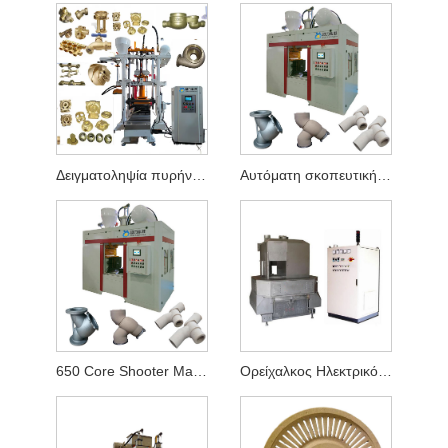
Δειγματοληψία πυρήνα έξω από το οδοντωτό
Αυτόματη σκοπευτική μηχανή Cold Box Core
650 Core Shooter Machine
Ορείχαλκος Ηλεκτρικός Φούρνος Συχνότητας Core Worker