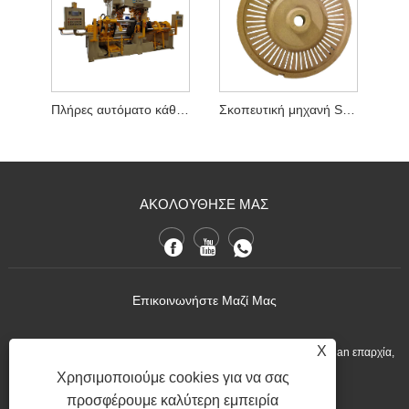
Πλήρες αυτόματο κάθετο σύρμα ρότορα
Σκοπευτική μηχανή Stand Up Brake Plate
ΑΚΟΛΟΥΘΗΣΕ ΜΑΣ
Επικοινωνήστε Μαζί Μας
X
:No.1 Ximei Village Meilin Street Nan'an Quanzhou City, Fujian επαρχία,
Κίνα.
Χρησιμοποιούμε cookies για να σας
προσφέρουμε καλύτερη εμπειρία
+86-13600768411
Τηλ: