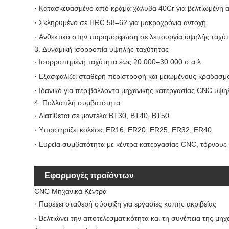
· Κατασκευασμένο από κράμα χάλυβα 40Cr για βελτιωμένη 
· Σκληρυμένο σε HRC 58–62 για μακροχρόνια αντοχή
· Ανθεκτικό στην παραμόρφωση σε λειτουργία υψηλής ταχύ
3. Δυναμική ισορροπία υψηλής ταχύτητας
· Ισορροπημένη ταχύτητα έως 20.000–30.000 σ.α.λ
· Εξασφαλίζει σταθερή περιστροφή και μειωμένους κραδασμ
· Ιδανικό για περιβάλλοντα μηχανικής κατεργασίας CNC υψη
4. Πολλαπλή συμβατότητα
· Διατίθεται σε μοντέλα BT30, BT40, BT50
· Υποστηρίζει κολέτες ER16, ER20, ER25, ER32, ER40
· Ευρεία συμβατότητα με κέντρα κατεργασίας CNC, τόρνους 
Εφαρμογές προϊόντων
CNC Μηχανικά Κέντρα
· Παρέχει σταθερή σύσφιξη για εργασίες κοπής ακριβείας
· Βελτιώνει την αποτελεσματικότητα και τη συνέπεια της μηχ