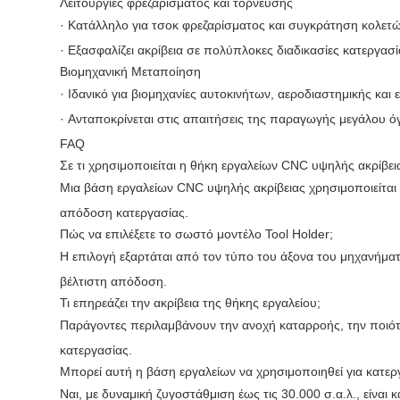
Λειτουργίες φρεζαρίσματος και τόρνευσης
· Κατάλληλο για τσοκ φρεζαρίσματος και συγκράτηση κολετ
· Εξασφαλίζει ακρίβεια σε πολύπλοκες διαδικασίες κατεργασ
Βιομηχανική Μεταποίηση
· Ιδανικό για βιομηχανίες αυτοκινήτων, αεροδιαστημικής και
· Ανταποκρίνεται στις απαιτήσεις της παραγωγής μεγάλου ό
FAQ
Σε τι χρησιμοποιείται η θήκη εργαλείων CNC υψηλής ακρίβει
Μια βάση εργαλείων CNC υψηλής ακρίβειας χρησιμοποιείται 
απόδοση κατεργασίας.
Πώς να επιλέξετε το σωστό μοντέλο Tool Holder;
Η επιλογή εξαρτάται από τον τύπο του άξονα του μηχανήματ
βέλτιστη απόδοση.
Τι επηρεάζει την ακρίβεια της θήκης εργαλείου;
Παράγοντες περιλαμβάνουν την ανοχή καταρροής, την ποιότη
κατεργασίας.
Μπορεί αυτή η βάση εργαλείων να χρησιμοποιηθεί για κατερ
Ναι, με δυναμική ζυγοστάθμιση έως τις 30.000 σ.α.λ., είναι