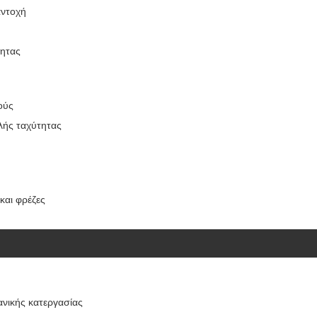
αντοχή
τητας
ούς
λής ταχύτητας
και φρέζες
ανικής κατεργασίας