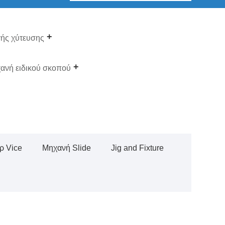
ής χύτευσης
ανή ειδικού σκοπού
ρ Vice
Μηχανή Slide
Jig and Fixture