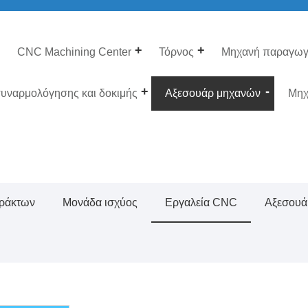
CNC Machining Center
Τόρνος
Μηχανή παραγωγ
υναρμολόγησης και δοκιμής
Αξεσουάρ μηχανών
Μηχ
ράκτων
Μονάδα ισχύος
Εργαλεία CNC
Αξεσουά