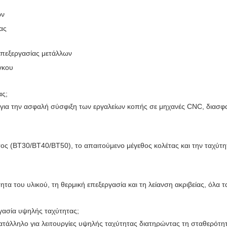
ών
ίας
 επεξεργασίας μετάλλων
γκου
ας;
για την ασφαλή σύσφιξη των εργαλείων κοπής σε μηχανές CNC, διασφαλ
ος (BT30/BT40/BT50), το απαιτούμενο μέγεθος κολέτας και την ταχύτητ
τα του υλικού, τη θερμική επεξεργασία και τη λείανση ακριβείας, όλα 
γασία υψηλής ταχύτητας;
 κατάλληλο για λειτουργίες υψηλής ταχύτητας διατηρώντας τη σταθερότητα