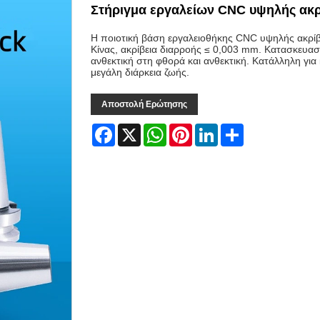
Στήριγμα εργαλείων CNC υψηλής ακρ
Η ποιοτική βάση εργαλειοθήκης CNC υψηλής ακρίβ
Κίνας, ακρίβεια διαρροής ≤ 0,003 mm. Κατασκευα
ανθεκτική στη φθορά και ανθεκτική. Κατάλληλη γι
μεγάλη διάρκεια ζωής.
Αποστολή Ερώτησης
Facebook
X
WhatsApp
Pinterest
LinkedIn
Share