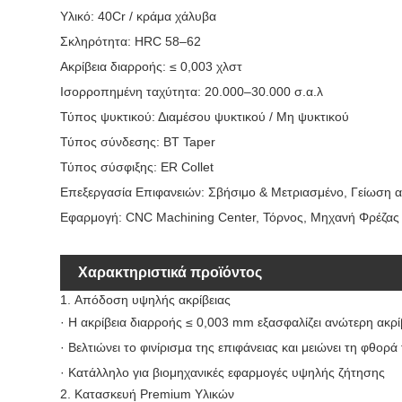
Υλικό: 40Cr / κράμα χάλυβα
Σκληρότητα: HRC 58–62
Ακρίβεια διαρροής: ≤ 0,003 χλστ
Ισορροπημένη ταχύτητα: 20.000–30.000 σ.α.λ
Τύπος ψυκτικού: Διαμέσου ψυκτικού / Μη ψυκτικού
Τύπος σύνδεσης: BT Taper
Τύπος σύσφιξης: ER Collet
Επεξεργασία Επιφανειών: Σβήσιμο & Μετριασμένο, Γείωση α
Εφαρμογή: CNC Machining Center, Τόρνος, Μηχανή Φρέζας
Χαρακτηριστικά προϊόντος
1. Απόδοση υψηλής ακρίβειας
· Η ακρίβεια διαρροής ≤ 0,003 mm εξασφαλίζει ανώτερη ακρί
· Βελτιώνει το φινίρισμα της επιφάνειας και μειώνει τη φθορά
· Κατάλληλο για βιομηχανικές εφαρμογές υψηλής ζήτησης
2. Κατασκευή Premium Υλικών